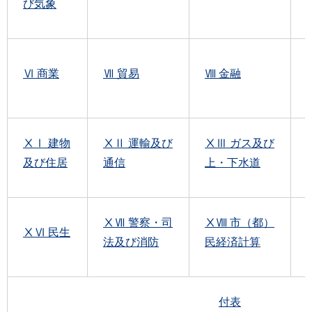
び気象
Ⅵ 商業
Ⅶ 貿易
Ⅷ 金融
ⅩⅠ 建物
ⅩⅡ 運輸及び
ⅩⅢ ガス及び
及び住居
通信
上・下水道
ⅩⅦ 警察・司
ⅩⅧ 市（都）
ⅩⅥ 民生
法及び消防
民経済計算
付表