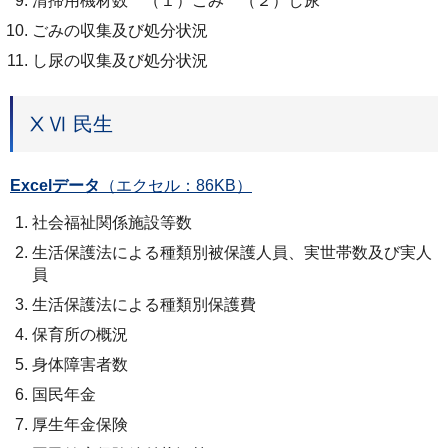
清掃用機材数 （１）ごみ （２）し尿
ごみの収集及び処分状況
し尿の収集及び処分状況
ⅩⅥ 民生
Excelデータ
（エクセル：86KB）
社会福祉関係施設等数
生活保護法による種類別被保護人員、実世帯数及び実人
員
生活保護法による種類別保護費
保育所の概況
身体障害者数
国民年金
厚生年金保険