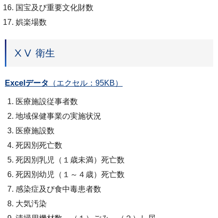
国宝及び重要文化財数
娯楽場数
ⅩⅤ 衛生
Excelデータ
（エクセル：95KB）
医療施設従事者数
地域保健事業の実施状況
医療施設数
死因別死亡数
死因別乳児（１歳未満）死亡数
死因別幼児（１～４歳）死亡数
感染症及び食中毒患者数
大気汚染