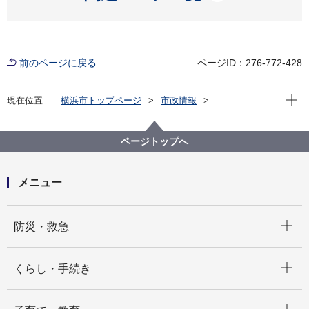
前のページに戻る
ページID：276-772-428
現在位
現在位置
横浜市トップページ
市政情報
横浜市について
統計・調査
統計情報ポータル
大都市比較統計年表
大都市比較統計年表／平成26年
ページトップへ
メニュー
開く
防災・救急
開く
くらし・手続き
開く