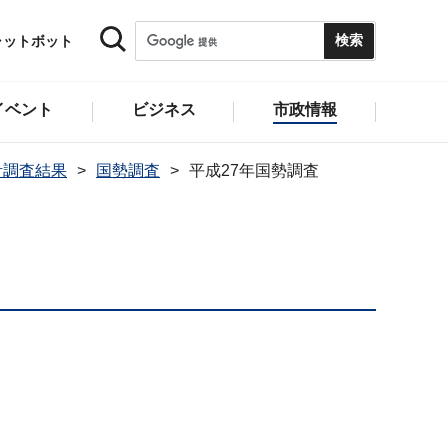
ャットボット
イベント
ビジネス
市政情報
計調査結果
国勢調査
平成27年国勢調査