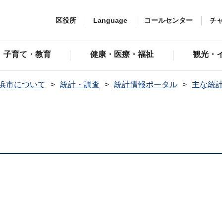
区役所
Language
コールセンター
チ
子育て・教育
健康・医療・福祉
観光・
浜市について
統計・調査
統計情報ポータル
主な統