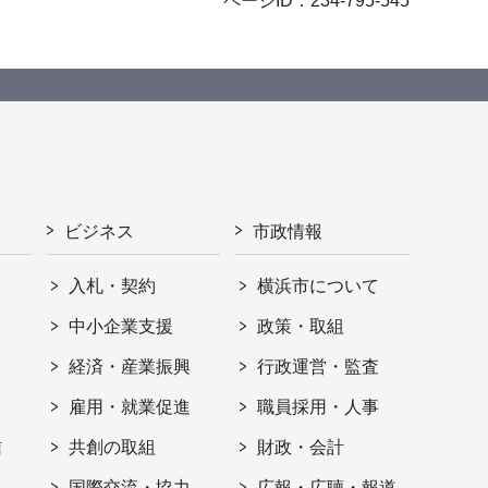
ページID：234-795-545
ビジネス
市政情報
入札・契約
横浜市について
ト
中小企業支援
政策・取組
経済・産業振興
行政運営・監査
雇用・就業促進
職員採用・人事
信
共創の取組
財政・会計
国際交流・協力
広報・広聴・報道