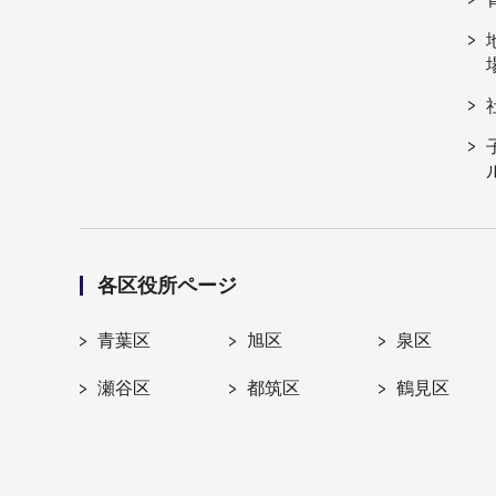
各区役所ページ
青葉区
旭区
泉区
瀬谷区
都筑区
鶴見区