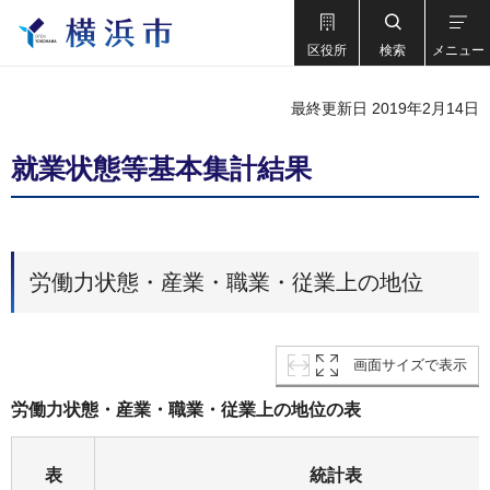
区役所
検索
メニュー
最終更新日 2019年2月14日
就業状態等基本集計結果
労働力状態・産業・職業・従業上の地位
画面サイズで表示
労働力状態・産業・職業・従業上の地位の表
表
統計表