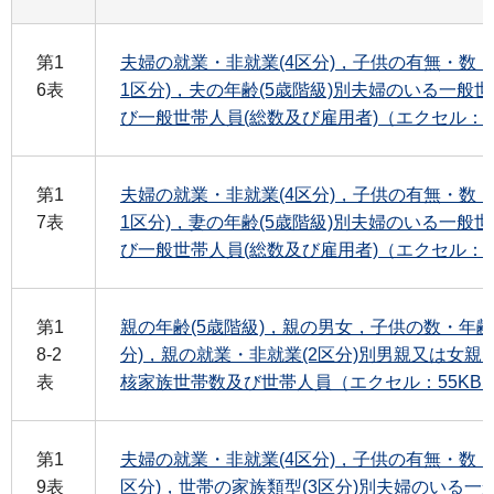
第1
夫婦の就業・非就業(4区分)，子供の有無・数・年
6表
1区分)，夫の年齢(5歳階級)別夫婦のいる一般
び一般世帯人員(総数及び雇用者)（エクセル：52
第1
夫婦の就業・非就業(4区分)，子供の有無・数・年
7表
1区分)，妻の年齢(5歳階級)別夫婦のいる一般
び一般世帯人員(総数及び雇用者)（エクセル：51
第1
親の年齢(5歳階級)，親の男女，子供の数・年齢(
8-2
分)，親の就業・非就業(2区分)別男親又は女親
表
核家族世帯数及び世帯人員（エクセル：55KB
第1
夫婦の就業・非就業(4区分)，子供の有無・数・年
9表
区分)，世帯の家族類型(3区分)別夫婦のいる一