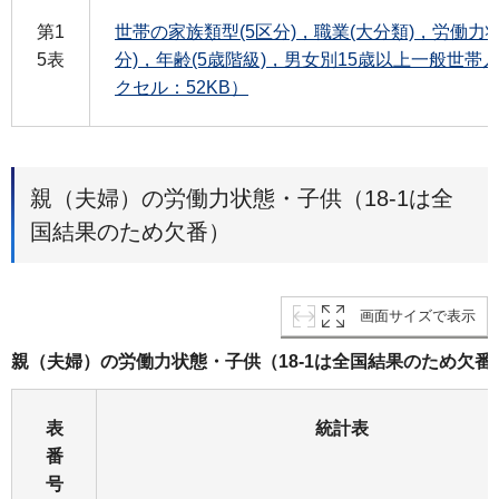
第1
世帯の家族類型(5区分)，職業(大分類)，労働力状
5表
分)，年齢(5歳階級)，男女別15歳以上一般世帯
クセル：52KB）
親（夫婦）の労働力状態・子供（18-1は全
国結果のため欠番）
画面サイズで表示
親（夫婦）の労働力状態・子供（18-1は全国結果のため欠番
表
統計表
番
号