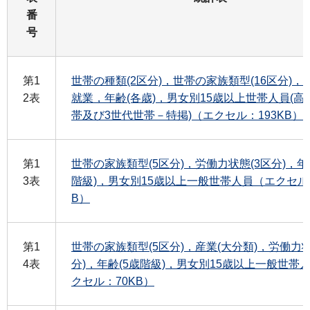
番
号
第1
世帯の種類(2区分)，世帯の家族類型(16区分)，
2表
就業，年齢(各歳)，男女別15歳以上世帯人員(高
帯及び3世代世帯－特掲)（エクセル：193KB）
第1
世帯の家族類型(5区分)，労働力状態(3区分)，年
3表
階級)，男女別15歳以上一般世帯人員（エクセル：
B）
第1
世帯の家族類型(5区分)，産業(大分類)，労働力状
4表
分)，年齢(5歳階級)，男女別15歳以上一般世帯
クセル：70KB）