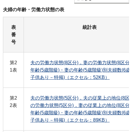
夫婦の年齢・労働力状態の表
表
統計表
番
号
第2
夫の労働力状態(8区分)，妻の労働力状態(8区分
1表
年齢(5歳階級)・妻の年齢(5歳階級)別夫婦数(6
子供あり－特掲)（エクセル：52KB）
第2
夫の労働力状態(5区分)，夫の従業上の地位(8区
2表
の労働力状態(5区分)，妻の従業上の地位(8区分
年齢(5歳階級)・妻の年齢(5歳階級)別夫婦数(6
子供あり－特掲)（エクセル：89KB）