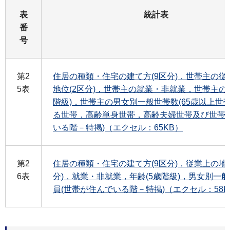
表
統計表
番
号
第2
住居の種類・住宅の建て方(9区分)，世帯主の従
5表
地位(2区分)，世帯主の就業・非就業，世帯主の年
階級)，世帯主の男女別一般世帯数(65歳以上世
る世帯，高齢単身世帯，高齢夫婦世帯及び世帯
いる階－特掲)（エクセル：65KB）
第2
住居の種類・住宅の建て方(9区分)，従業上の地位
6表
分)，就業・非就業，年齢(5歳階級)，男女別一
員(世帯が住んでいる階－特掲)（エクセル：58K