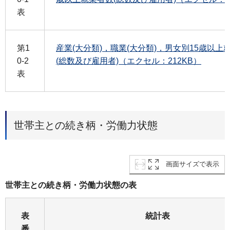
表
第1
産業(大分類)，職業(大分類)，男女別15歳以上
0-2
(総数及び雇用者)（エクセル：212KB）
表
世帯主との続き柄・労働力状態
画面サイズで表示
世帯主との続き柄・労働力状態の表
表
統計表
番