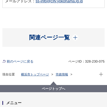
メールアドレス：
ss-info@city.yokohama.lg.jp
開く
関連ページ一覧
前のページに戻る
ページID：328-230-075
現在位
現在位置
横浜市トップページ
市政情報
横浜市について
統計・調査
統計情報ポータル
統計データをさがす（分野から）
9_運輸・通信
ページトップへ
９－４ タクシーの営業状況
メニュー