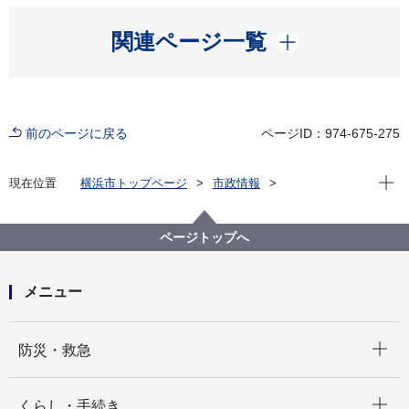
開く
関連ページ一覧
前のページに戻る
ページID：974-675-275
現在位
現在位置
横浜市トップページ
市政情報
横浜市について
統計・調査
統計情報ポータル
統計データをさがす（分野から）
9_運輸・通信
ページトップへ
９－12 インターネットの普及状況
メニュー
開く
防災・救急
開く
くらし・手続き