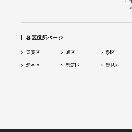
各区役所ページ
青葉区
旭区
泉区
瀬谷区
都筑区
鶴見区