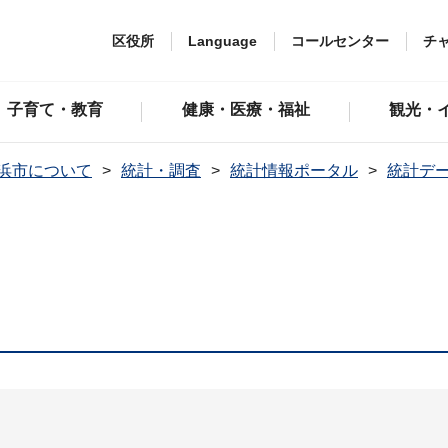
区役所
Language
コールセンター
チ
子育て・教育
健康・医療・福祉
観光・
浜市について
統計・調査
統計情報ポータル
統計デ