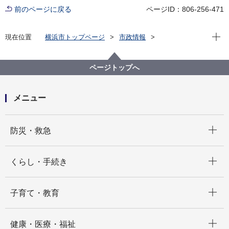
前のページに戻る
ページID：806-256-471
現在位
現在位置
横浜市トップページ
市政情報
横浜市について
統計・調査
統計情報ポータル
統計データをさがす（分野から）
ページトップへ
3_事業所・企業
３－１ 市内の事業所の数と従業者数
メニュー
開く
防災・救急
開く
くらし・手続き
開く
子育て・教育
開く
健康・医療・福祉