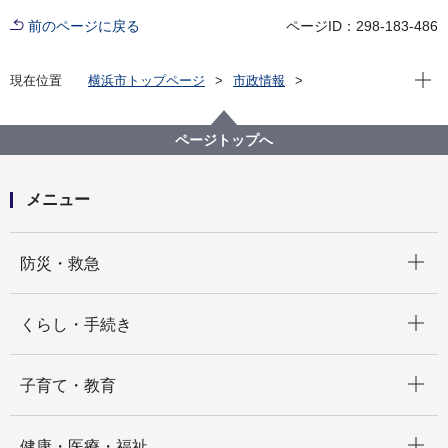
前のページに戻る
ページID：298-183-486
現在位
現在位置
横浜市トップページ
市政情報
横浜市について
統計・調査
統計情報ポータル
統計データをさがす（分野から）
ページトップへ
3_事業所・企業
３－８ 外資系企業の数
メニュー
開く
防災・救急
開く
くらし・手続き
開く
子育て・教育
開く
健康・医療・福祉