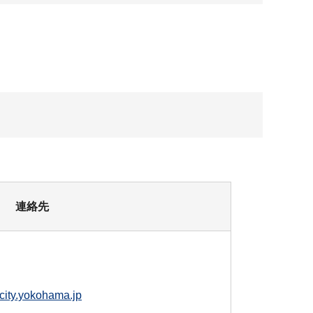
連絡先
ity.yokohama.jp