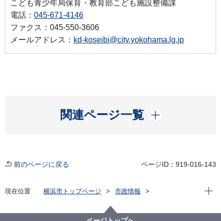
こども青少年局保育・教育部こども施設整備課
電話：
045-671-4146
ファクス：045-550-3606
メールアドレス：
kd-koseibi@city.yokohama.lg.jp
開く
関連ページ一覧
前のページに戻る
ページID：919-016-143
現在位
現在位置
横浜市トップページ
市政情報
横浜市について
市の組織
こども青少年局の紹介
こども青少年局の組織と業務
ページトップへ