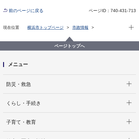
前のページに戻る
ページID：740-431-713
現在位
現在位置
横浜市トップページ
市政情報
横浜市について
市の組織
こども青少年局の紹介
こども青少年局の組織と業務
ページトップへ
こども青少年局 こどもの権利擁護課
メニュー
開く
防災・救急
開く
くらし・手続き
開く
子育て・教育
開く