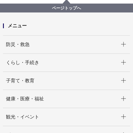
こども青少年局の紹介
こども青少年局の組織と業務
ページトップへ
こども青少年局 地域子育て支援課
メニュー
開く
防災・救急
開く
くらし・手続き
開く
子育て・教育
開く
健康・医療・福祉
開く
観光・イベント
開く