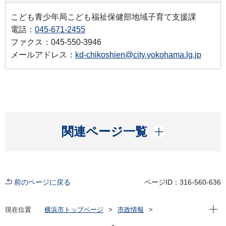
こども青少年局こども福祉保健部地域子育て支援課
電話：
045-671-2455
ファクス：045-550-3946
メールアドレス：
kd-chikoshien@city.yokohama.lg.jp
開く
関連ページ一覧
前のページに戻る
ページID：316-560-636
現在位
現在位置
横浜市トップページ
市政情報
横浜市について
市の組織