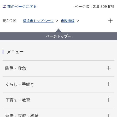
前のページに戻る
ページID：219-509-579
現在位
現在位置
横浜市トップページ
市政情報
横浜市について
市の組織
こども青少年局の紹介
その他
総務課
心理職の魅力について
ページトップへ
メニュー
開く
防災・救急
開く
くらし・手続き
開く
子育て・教育
開く
健康・医療・福祉