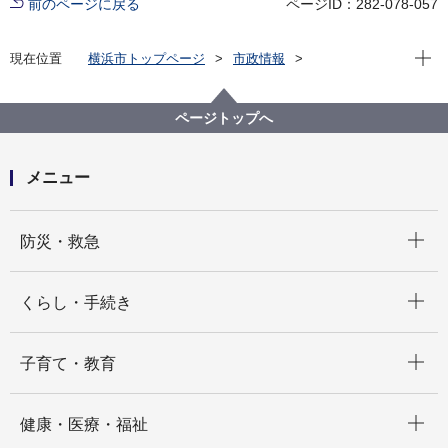
前のページに戻る
ページID：282-078-057
現在位
現在位置
横浜市トップページ
市政情報
横浜市について
市の組織
脱炭素・ＧＲＥＥＮ×ＥＸＰＯ推進局の紹介
脱炭素・ＧＲＥＥＮ×ＥＸＰＯ推進局の組織と業務
ページトップへ
脱炭素・GREEN×EXPO推進局 戦略企画課
メニュー
開く
防災・救急
開く
くらし・手続き
開く
子育て・教育
開く
健康・医療・福祉