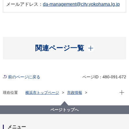
メールアドレス：
da-management@city.yokohama.lg.jp
開く
関連ページ一覧
前のページに戻る
ページID：480-091-672
現在位
現在位置
横浜市トップページ
市政情報
横浜市について
市の組織
脱炭素・ＧＲＥＥＮ×ＥＸＰＯ推進局の紹介
脱炭素・ＧＲＥＥＮ×ＥＸＰＯ推進局の組織と業務
ページトップへ
脱炭素・GREEN×EXPO推進局 脱炭素マネジメント
課
メニュー