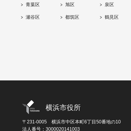
青葉区
旭区
泉区
瀬谷区
都筑区
鶴見区
横浜市役所
〒231-0005
横浜市中区本町6丁目50番地の10
法人番号：3000020141003