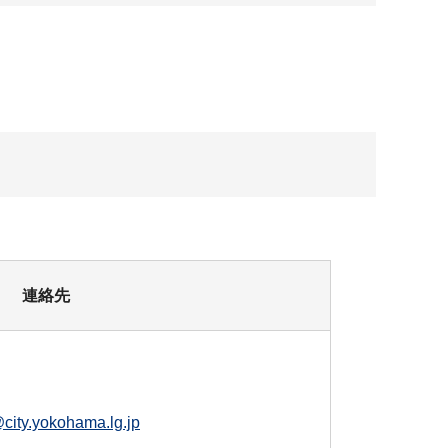
連絡先
city.yokohama.lg.jp