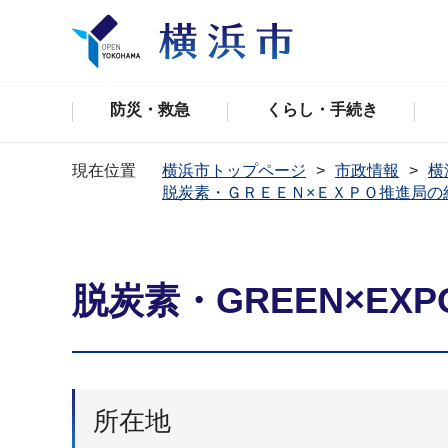
防災・救急
くらし・手続き
現在位置
横浜市トップページ
市政情報
横
脱炭素・ＧＲＥＥＮ×ＥＸＰＯ推進局の
脱炭素・GREEN×E
所在地