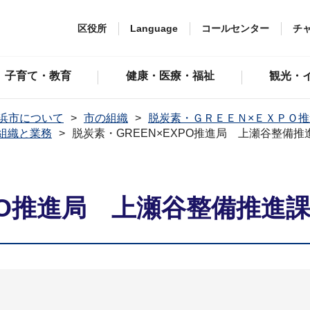
区役所
Language
コールセンター
チ
子育て・教育
健康・医療・福祉
観光・
浜市について
市の組織
脱炭素・ＧＲＥＥＮ×ＥＸＰＯ
組織と業務
脱炭素・GREEN×EXPO推進局 上瀬谷整備推
XPO推進局 上瀬谷整備推進