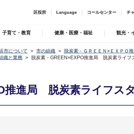
区役所
Language
コールセンター
チ
子育て・教育
健康・医療・福祉
観光・
浜市について
市の組織
脱炭素・ＧＲＥＥＮ×ＥＸＰＯ
組織と業務
脱炭素・GREEN×EXPO推進局 脱炭素ライ
XPO推進局 脱炭素ライフス