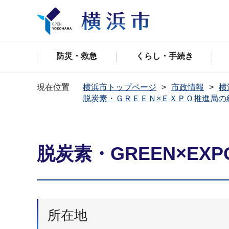
防災・救急
くらし・手続き
現在位置
横浜市トップページ
市政情報
横
脱炭素・ＧＲＥＥＮ×ＥＸＰＯ推進局の
脱炭素・GREEN×E
所在地