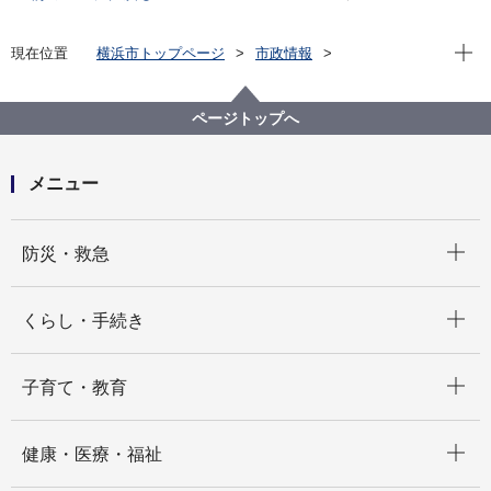
現在位
現在位置
横浜市トップページ
市政情報
横浜市について
区役所について
区の変遷（区制開始から現在まで）
ページトップへ
メニュー
開く
防災・救急
開く
くらし・手続き
開く
子育て・教育
開く
健康・医療・福祉