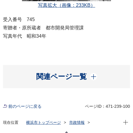
写真拡大
（画像：233KB）
受入番号 745
寄贈者・原所蔵者 都市開発局管理課
写真年代 昭和34年
開く
関連ページ一覧
前のページに戻る
ページID：471-239-100
現在位
現在位置
横浜市トップページ
市政情報
横浜市について
市の概要
横浜市史資料室