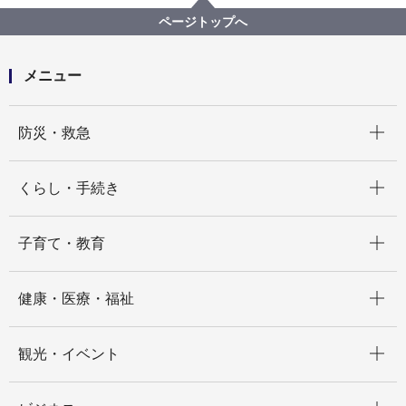
写真で見る昭和の横浜
写真でみる横浜大空襲
都市再生
甦る横浜
ページトップへ
不老町上空から税関方面をのぞむ 昭和34年
メニュー
開く
防災・救急
開く
くらし・手続き
開く
子育て・教育
開く
健康・医療・福祉
開く
観光・イベント
開く