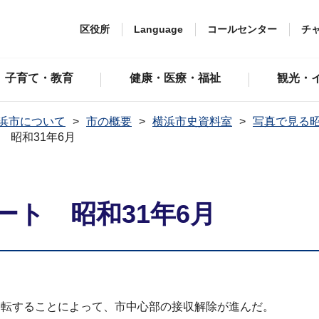
区役所
Language
コールセンター
チ
子育て・教育
健康・医療・福祉
観光・
浜市について
市の概要
横浜市史資料室
写真で見る
 昭和31年6月
ト 昭和31年6月
移転することによって、市中心部の接収解除が進んだ。