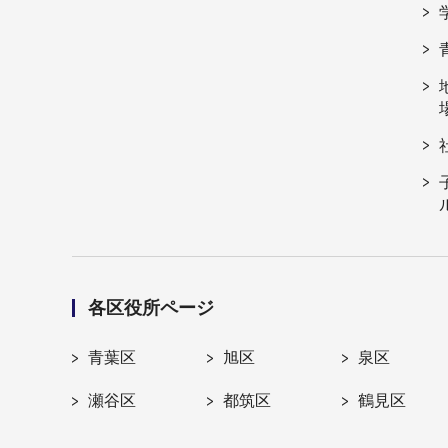
各区役所ページ
青葉区
旭区
泉区
瀬谷区
都筑区
鶴見区