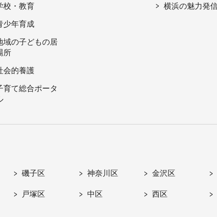
学校・教育
横浜の魅力発
青少年育成
地域の子どもの居
場所
社会的養護
子育て総合ポータ
ル
磯子区
神奈川区
金沢区
戸塚区
中区
西区