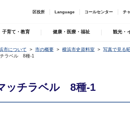
区役所
Language
コールセンター
チ
子育て・教育
健康・医療・福祉
観光・
浜市について
市の概要
横浜市史資料室
写真で見る
ラベル 8種-1
ッチラベル 8種-1