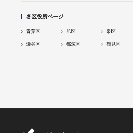
各区役所ページ
青葉区
旭区
泉区
瀬谷区
都筑区
鶴見区