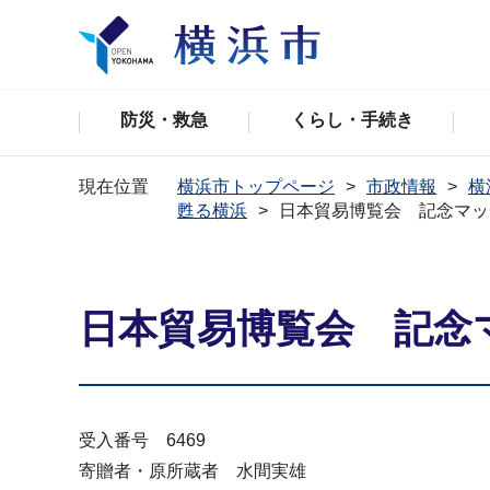
防災・救急
くらし・手続き
現在位置
横浜市トップページ
市政情報
横
甦る横浜
日本貿易博覧会 記念マッチ
日本貿易博覧会 記念マ
受入番号 6469
寄贈者・原所蔵者 水間実雄