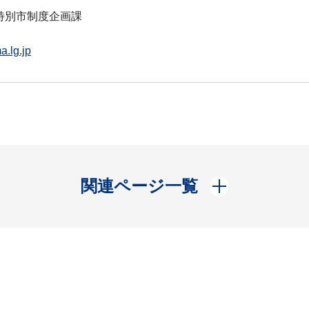
特別市制度企画課
a.lg.jp
開く
関連ページ一覧