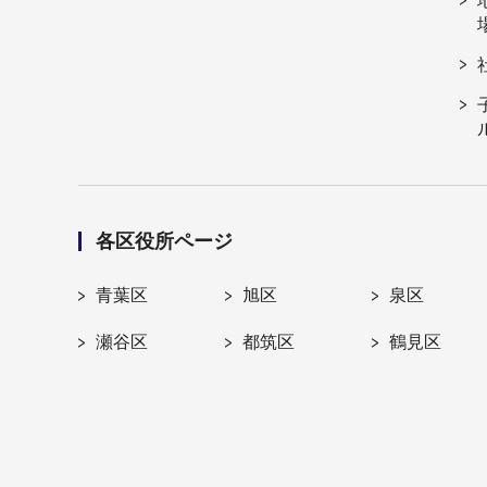
各区役所ページ
青葉区
旭区
泉区
瀬谷区
都筑区
鶴見区