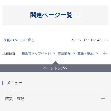
開く
関連ページ一覧
前のページに戻る
ページID：911-943-592
現在位
現在位置
横浜市トップページ
市政情報
政策・取組
主な取組
地方分権／大都市制度
横浜市神奈川県調整会議
ページトップへ
メニュー
開く
防災・救急
開く