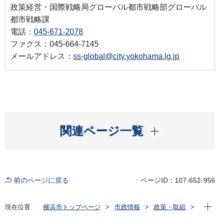
政策経営・国際戦略局グローバル都市戦略部グローバル
都市戦略課
電話：
045-671-2078
ファクス：045-664-7145
メールアドレス：
ss-global@city.yokohama.lg.jp
開く
関連ページ一覧
前のページに戻る
ページID：107-652-956
現在位
現在位置
横浜市トップページ
市政情報
政策・取組
国際事業
国際交流
アフリカ地域