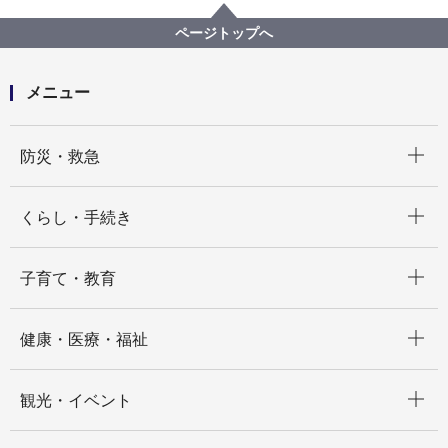
共同声明都市コトヌー市（ベナン共和国）との交流
ページトップへ
メニュー
開く
防災・救急
開く
くらし・手続き
開く
子育て・教育
開く
健康・医療・福祉
開く
観光・イベント
開く