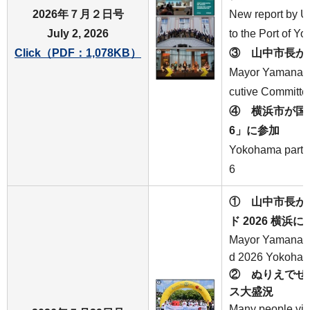
2026年７月２日号
New report by UC
July 2, 2026
to the Port of 
Click（PDF：1,078KB）
③ 山中市長が
Mayor Yamanaka
cutive Committe
④ 横浜市が国際会議
6」に参加
Yokohama partici
6
① 山中市長が
ド 2026 横浜に
Mayor Yamanaka
d 2026 Yokoha
②
ぬりえでせ
ス大盛況
Many people visi