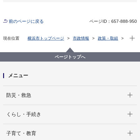
前のページに戻る
ページID：657-888-950
現在位
現在位置
横浜市トップページ
市政情報
政策・取組
国際事業
国際事業の主な動き（YOKOHAMA INTERNATIONAL
DIGEST）
ページトップへ
メニュー
開く
防災・救急
開く
くらし・手続き
開く
子育て・教育