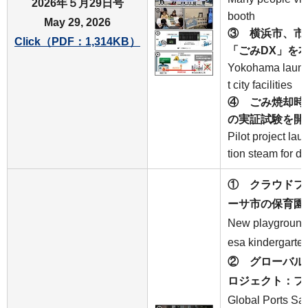
2026年５月29日号
booth
May 29, 2026
③
横浜市、市役
Click（PDF：1,314KB）
「ごみDX」を
Yokohama launch
t city facilities
④
ごみ焼却時
の実証試験を開
Pilot project la
tion steam for d
① クラウドフ
ーサ市の保育園
New playground 
esa kindergarte
② グローバル
ロジェクト：フ
Global Ports Saf