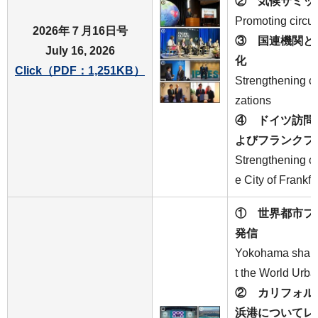
② 気候サミッ
Promoting circul
2026年７月16日号
③ 国連機関と
July 16, 2026
化
Click（PDF：1,251KB）
Strengthening co
zations
④ ドイツ訪問
よびフランクフ
Strengthening c
e City of Frankfu
① 世界都市フ
発信
Yokohama shares 
t the World Urb
② カリフォル
浜港についてレ