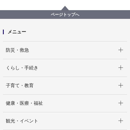
職員採用・人事
その他採用募集
会計年度任用職員採用募集
健康福祉局
【健康福祉局】会計年度任⽤職員（⽇額職・⾼齢健康
ページトップへ
福祉課事務）募集案内
メニュー
開く
防災・救急
開く
くらし・手続き
開く
子育て・教育
開く
健康・医療・福祉
開く
観光・イベント