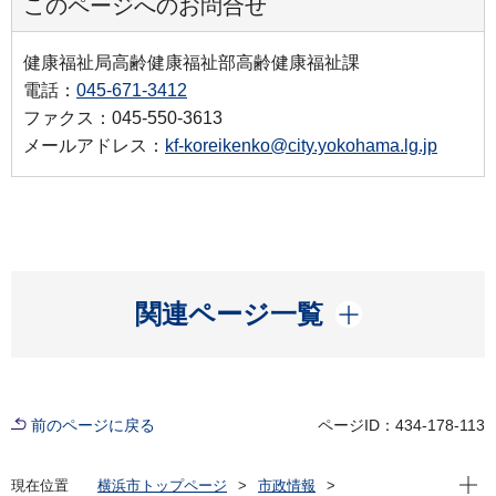
このページへのお問合せ
健康福祉局高齢健康福祉部高齢健康福祉課
電話：
045-671-3412
ファクス：045-550-3613
メールアドレス：
kf-koreikenko@city.yokohama.lg.jp
開く
関連ページ一覧
前のページに戻る
ページID：434-178-113
現在位
現在位置
横浜市トップページ
市政情報