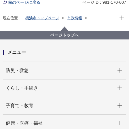
前のページに戻る
ページID：981-170-607
現在位
現在位置
横浜市トップページ
市政情報
職員採用・人事
その他採用募集
会計年度任用職員採用募集
経済局
【申込は終了しました】【経済局】会計年度任用職員
ページトップへ
（横浜市中央卸売市場本場 せり立会業務・月額職）
募集案内（令和８年４月１日採用）
メニュー
開く
防災・救急
開く
くらし・手続き
開く
子育て・教育
開く
健康・医療・福祉