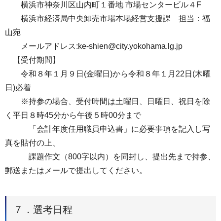
横浜市神奈川区山内町１番地 市場センタービル４F
横浜市経済局中央卸売市場本場経営支援課 担当：福
山宛
メールアドレス:ke-shien@city.yokohama.lg.jp
【受付期間】
令和８年１月９日(金曜日)から令和８年１月22日(木曜
日)必着
※持参の場合、受付時間は土曜日、日曜日、祝日を除
く平日８時45分から午後５時00分まで
「会計年度任用職員申込書」に必要事項を記入し写
真を貼付の上、
課題作文（800字以内）を同封し、提出先まで持参、
郵送またはメールで提出してください。
７．選考日程