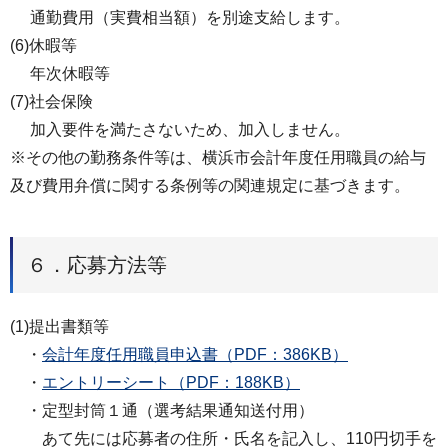
通勤費用（実費相当額）を別途支給します。
(6)休暇等
年次休暇等
(7)社会保険
加入要件を満たさないため、加入しません。
※その他の勤務条件等は、横浜市会計年度任⽤職員の給与
及び費⽤弁償に関する条例等の関連規定に基づきます。
６．応募⽅法等
(1)提出書類等
・
会計年度任用職員申込書（PDF：386KB）
・
エントリーシート（PDF：188KB）
・定型封筒１通（選考結果通知送付用）
あて先には応募者の住所・氏名を記入し、110円切手を