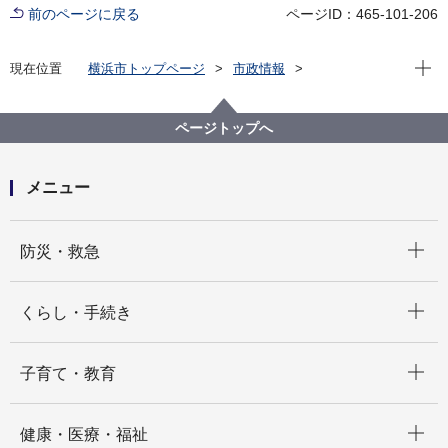
前のページに戻る
ページID：465-101-206
現在位
現在位置
横浜市トップページ
市政情報
職員採用・人事
その他採用募集
会計年度任用職員採用募集
経済局
【募集は終了しました】【経済局】会計年度任用職員
ページトップへ
（中央職業訓練校事務補助業務）募集（令和８年４月
１日採用）
メニュー
開く
防災・救急
開く
くらし・手続き
開く
子育て・教育
開く
健康・医療・福祉