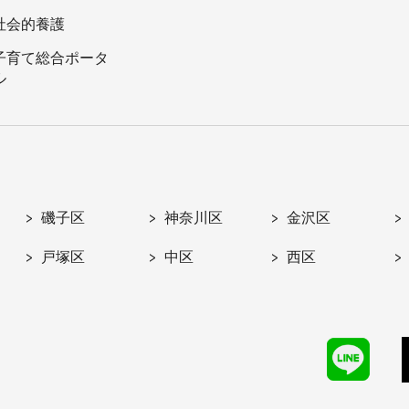
社会的養護
子育て総合ポータ
ル
磯子区
神奈川区
金沢区
戸塚区
中区
西区