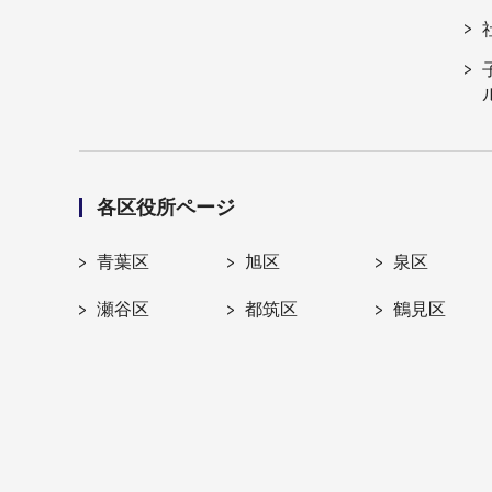
各区役所ページ
青葉区
旭区
泉区
瀬谷区
都筑区
鶴見区