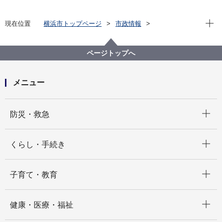
現在位
現在位置
横浜市トップページ
市政情報
広報・広聴・報道
記者発表
議会局
記者発表 2026年度
ページトップへ
メニュー
開く
防災・救急
開く
くらし・手続き
開く
子育て・教育
開く
健康・医療・福祉