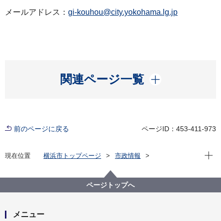
メールアドレス：
gi-kouhou@city.yokohama.lg.jp
開く
関連ページ一覧
前のページに戻る
ページID：453-411-973
現在位
現在位置
横浜市トップページ
市政情報
広報・広聴・報道
記者発表
議会局
記者発表 2026年度
横浜市会の会派役員の変更について
ページトップへ
メニュー