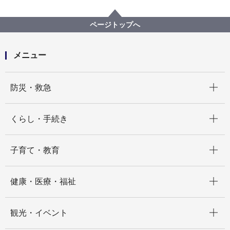
広報・広聴・報道
記者発表
議会局
記者発表 2026年度
横浜市会の会派所属議員の変更及び所属政治団体等の
ページトップへ
名称について
メニュー
開く
防災・救急
開く
くらし・手続き
開く
子育て・教育
開く
健康・医療・福祉
開く
観光・イベント