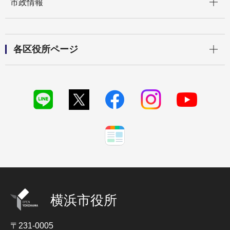
市政情報
開く
各区役所ページ
横浜市役所
〒231-0005