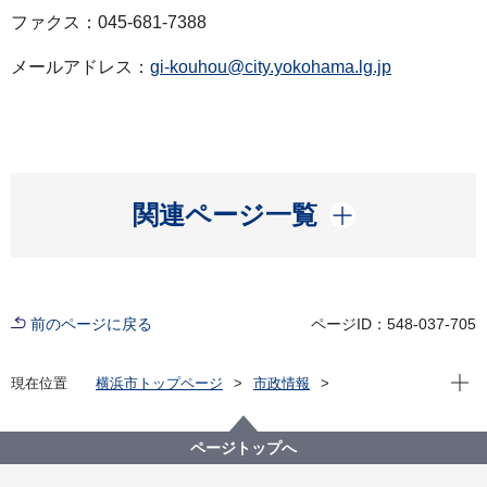
ファクス：045-681-7388
メールアドレス：
gi-kouhou@city.yokohama.lg.jp
開く
関連ページ一覧
前のページに戻る
ページID：548-037-705
現在位
現在位置
横浜市トップページ
市政情報
広報・広聴・報道
記者発表
議会局
記者発表 2026年度
常任・特別・運営委員会等の所属議員について
ページトップへ