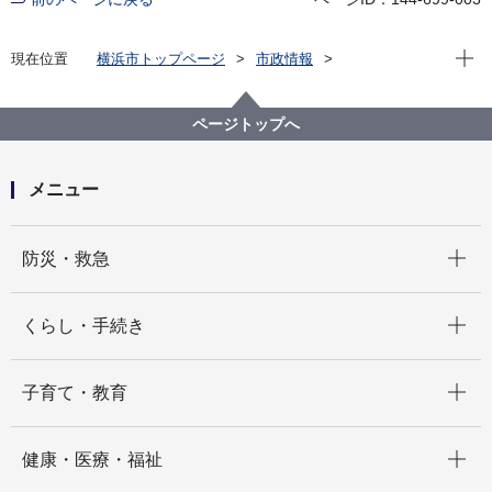
現在位
現在位置
横浜市トップページ
市政情報
広報・広聴・報道
記者発表
資源循環局
記者発表 2023年度
「アフリカのきれいな街プラットフォーム」横浜研修
ページトップへ
がスタートしました！
メニュー
開く
防災・救急
開く
くらし・手続き
開く
子育て・教育
開く
健康・医療・福祉