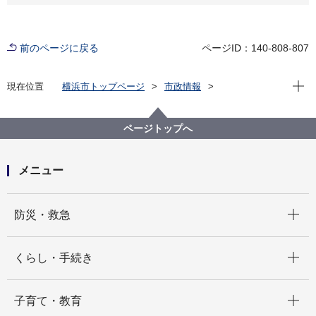
前のページに戻る
ページID：140-808-807
現在位
現在位置
横浜市トップページ
市政情報
広報・広聴・報道
記者発表
中区
記者発表 2023年度
「地域創生まじゅんプロジェクト成果発表会」 関東
ページトップへ
学院大学横浜・関内キャンパスと中区の連携
メニュー
開く
防災・救急
開く
くらし・手続き
開く
子育て・教育