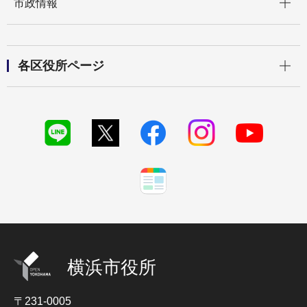
市政情報
開く
各区役所ページ
横浜市役所
〒231-0005