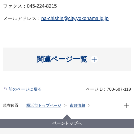
ファクス：045-224-8215
メールアドレス：
na-chishin@city.yokohama.lg.jp
開く
関連ページ一覧
前のページに戻る
ページID：703-687-119
現在位
現在位置
横浜市トップページ
市政情報
広報・広聴・報道
記者発表
中区
記者発表 2023年度
なか区民活動センター祭りを開催します！
ページトップへ