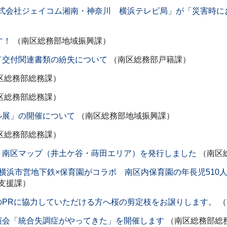
式会社ジェイコム湘南・神奈川 横浜テレビ局」が「災害時に
す！
（南区総務部地域振興課）
ド交付関連書類の紛失について
（南区総務部戸籍課）
区総務部総務課）
区総務部総務課）
ル展」の開催について
（南区総務部地域振興課）
区総務部総務課）
 南区マップ（井土ケ谷・蒔田エリア）を発行しました
（南区
横浜市営地下鉄×保育園がコラボ 南区内保育園の年長児510
支援課）
のPRに協力していただける方へ桜の剪定枝をお譲りします。
（
演会「統合失調症がやってきた」を開催します
（南区総務部総