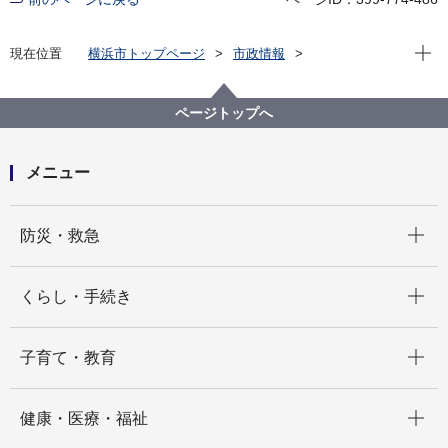
現在位
現在位置
横浜市トップページ
市政情報
広報・広聴・報道
記者発表
交通局
記者発表 2021年度
「横浜市営交通カレンダー2022」市営地下鉄開業50周
ページトップへ
年記念カレンダー発売！
メニュー
開く
防災・救急
開く
くらし・手続き
開く
子育て・教育
開く
健康・医療・福祉