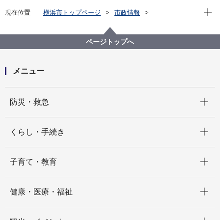
現在位
現在位置
横浜市トップページ
市政情報
広報・広聴・報道
記者発表
こども青少年局
記者発表 2024年度
環境に配慮した紙おむつを使用した紙おむつのサブス
ページトップへ
ク事業を実施します
メニュー
開く
防災・救急
開く
くらし・手続き
開く
子育て・教育
開く
健康・医療・福祉
開く