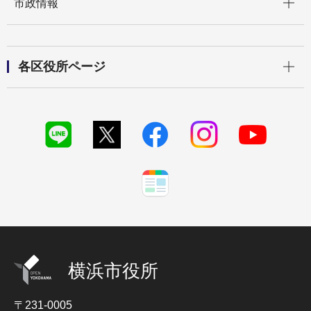
市政情報
開く
各区役所ページ
横浜市役所
〒231-0005