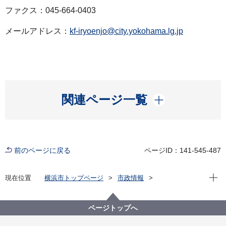
ファクス：045-664-0403
メールアドレス：
kf-iryoenjo@city.yokohama.lg.jp
開く
関連ページ一覧
前のページに戻る
ページID：141-545-487
現在位
現在位置
横浜市トップページ
市政情報
広報・広聴・報道
記者発表
健康福祉局
記者発表 2024年度
重度障害者医療費助成制度における自動償還による支
ページトップへ
給誤りについて