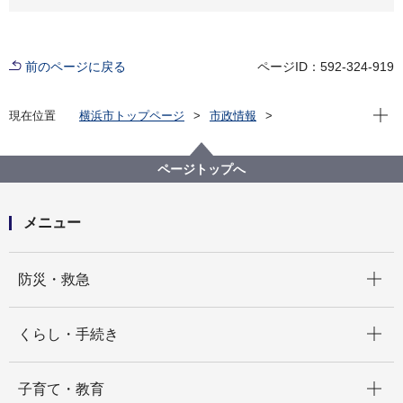
前のページに戻る
ページID：592-324-919
現在位
現在位置
横浜市トップページ
市政情報
広報・広聴・報道
記者発表
建築局
記者発表 2023年度
横浜市違反建築物等対策連絡会の開催について（令和
ページトップへ
５年11月８日）
メニュー
開く
防災・救急
開く
くらし・手続き
開く
子育て・教育