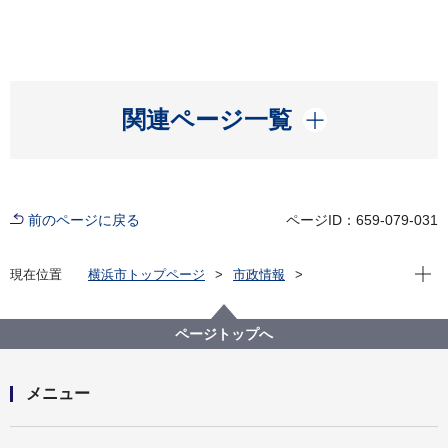
開く
関連ページ一覧
前のページに戻る
ページID：659-079-031
現在位
現在位置
横浜市トップページ
市政情報
広報・広聴・報道
記者発表
磯子区
記者発表 2022年度
【記者発表】市内12番目となる国際交流ラウンジ「い
ページトップへ
そご多文化共生ラウンジ」の開設に向け開設準備・管
理運営委託の公募を実施します
メニュー
開く