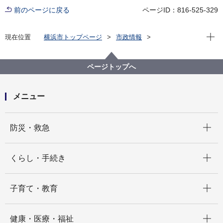
前のページに戻る
ページID：816-525-329
現在位
現在位置
横浜市トップページ
市政情報
広報・広聴・報道
記者発表
磯子区
記者発表 2022年度
【記者発表】磯子区役所への寄附の申出について
ページトップへ
メニュー
開く
防災・救急
開く
くらし・手続き
開く
子育て・教育
開く
健康・医療・福祉