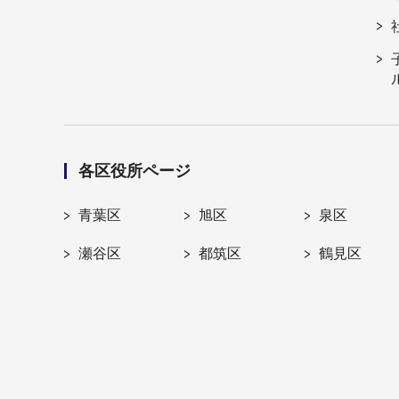
各区役所ページ
青葉区
旭区
泉区
瀬谷区
都筑区
鶴見区