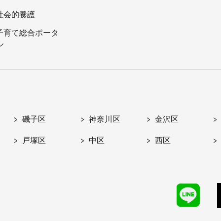
社会的養護
子育て総合ポータ
ル
磯子区
神奈川区
金沢区
戸塚区
中区
西区