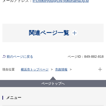
メールアドレス：
ir-chiikiiryou@city.yokohama.lg.jp
開く
関連ページ一覧
前のページに戻る
ページID：849-882-818
現在位
現在位置
横浜市トップページ
市政情報
広報・広聴・報道
記者発表
医療局
記者発表 2026年度
小学生向け医療体験プログラム「医療のお仕事を体験
ページトップへ
しよう2026」を開催します
メニュー