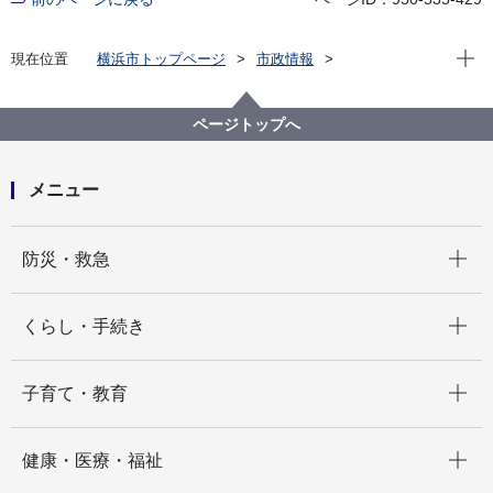
現在位
現在位置
横浜市トップページ
市政情報
広報・広聴・報道
記者発表
医療局
記者発表 2026年度
谷口光貴選手から動物愛護基金へ寄附！～３ポイント
ページトップへ
シュート成功数連動型の寄附・贈呈式を開催します～
メニュー
開く
防災・救急
開く
くらし・手続き
開く
子育て・教育
開く
健康・医療・福祉