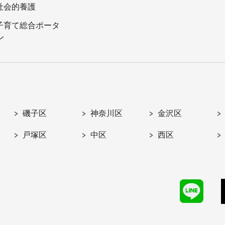
社会的養護
子育て総合ポータ
ル
磯子区
神奈川区
金沢区
戸塚区
中区
西区