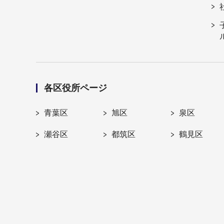
各区役所ページ
青葉区
旭区
泉区
瀬谷区
都筑区
鶴見区