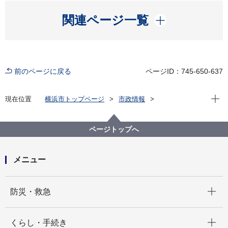
開く
関連ページ一覧
前のページに戻る
ページID：745-650-637
現在位
現在位置
横浜市トップページ
市政情報
広報・広聴・報道
記者発表
保土ケ谷区
記者発表 2025年度
神奈川フィルハーモニー管弦楽団によるちびっこコン
ページトップへ
サートを開催します！
メニュー
開く
防災・救急
開く
くらし・手続き