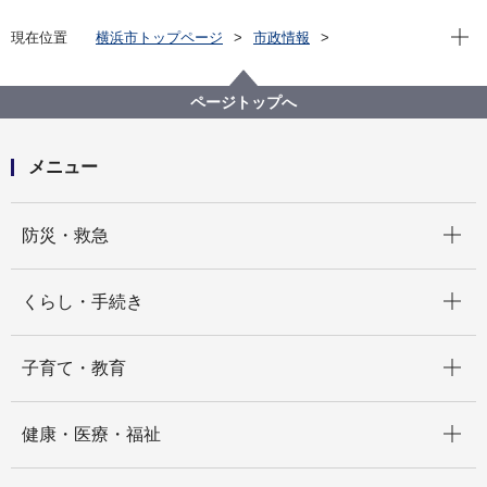
現在位
現在位置
横浜市トップページ
市政情報
広報・広聴・報道
記者発表
保土ケ谷区
記者発表 2025年度
＼今年度も実施／神奈川フィルハーモニー管弦楽団に
ページトップへ
よる区内中学校吹奏楽部を対象としたワークショッ
プ！！
メニュー
開く
防災・救急
開く
くらし・手続き
開く
子育て・教育
開く
健康・医療・福祉
開く