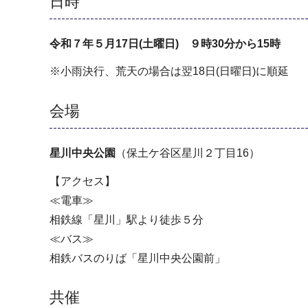
日時
令和７年５月17日(土曜日) ９時30分から15時
※小雨決行、荒天の場合は翌18日(日曜日)に順延
会場
星川中央公園
（保土ケ谷区星川２丁目16）
【アクセス】
≪電車≫
相鉄線「星川」駅より徒歩５分
≪バス≫
相鉄バスのりば「星川中央公園前」
共催