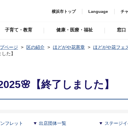
横浜市トップ
Language
チ
子育て・教育
健康・医療・福祉
窓口
プページ
区の紹介
ほどがや花憲章
ほどがや花フェ
ました】
025🌸【終了しました】
パンフレット
出店団体一覧
ステージイ